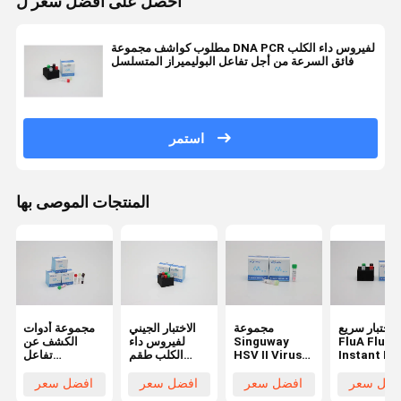
احصل على افضل سعر ل
مطلوب كواشف مجموعة DNA PCR لفيروس داء الكلب
فائق السرعة من أجل تفاعل البوليميراز المتسلسل
استمر
المنتجات الموصى بها
اختبار سريع
مجموعة
الاختبار الجيني
مجموعة أدوات
FluA FluB
Singuway
لفيروس داء
الكشف عن
Instant RT
HSV II Virus
الكلب طقم
تفاعل
PCR Test K
PCR
اكتشاف DNA
البوليميراز
أطقم اختبار
Detection Kit
PCR مع
المتسلسل عالية
فضل سعر
افضل سعر
افضل سعر
افضل سعر
حماض النووية
الفلورية الكمية
ISO9001
الحساسية