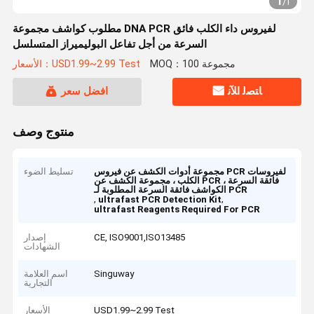
1
/
1
مطلوب كواشف مجموعة DNA PCR لفيروس داء الكلب فائق
السرعة من أجل تفاعل البوليميراز المتسلسل
MOQ：100 مجموعة
الأسعار：USD1.99~2.99 Test
ﺎﺘﺼﻟ ﺍﻶﻧ
افضل سعر
منتوج وصف
مجموعة أدوات الكشف عن فيروس PCR لفيروسات
تسليط الضوء
الكلب ، مجموعة الكشف عن PCR فائقة السرعة ،
الكواشف فائقة السرعة المطلوبة لـ PCR
,
,
ultrafast PCR Detection Kit
ultrafast Reagents Required For PCR
CE, ISO9001,ISO13485
إصدار
الشهادات
Singuway
اسم العلامة
التجارية
USD1.99~2.99 Test
الأسعار