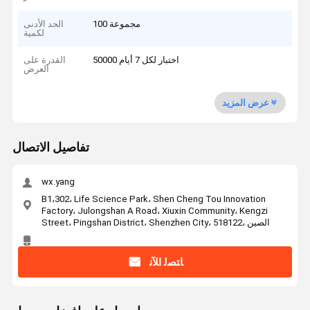
100 مجموعة
الحد الأدنى
لكمية
50000 اختبار لكل 7 أيام
القدرة على
العرض
عرض المزيد
تفاصيل الاتصال
wx.yang
B1،302، Life Science Park، Shen Cheng Tou Innovation
Factory، Julongshan A Road، Xiuxin Community، Kengzi
Street، Pingshan District، Shenzhen City، 518122، الصين
ﺎﺘﺼﻟ ﺍﻶﻧ