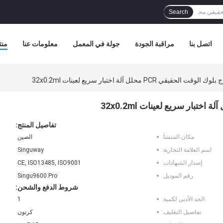
Search
اتصل بنا
مراقبة الجودة
جولة في المعمل
معلومات عنا
منت
تفاصيل المنتج:
مكان المنشأ:
الصين
اسم العلامة التجارية:
Singuway
إصدار الشهادات:
CE, ISO13485, ISO9001
رقم الموديل:
Singu9600 Pro
شروط الدفع والشحن:
الحد الأدنى لكمية:
1
تفاصيل التغليف:
كرتون