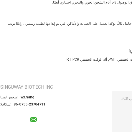
راحاتنا ، ثالثًا يؤكد العميل على العينات والأماكن التي تم إيداعها لطلب رسمي ، رابعًا نرتب
ً.
,
آلة الوقت الحقيقي RT PCR
SINGUWAY BIOTECH INC
wx.yang
اتصل شخص:
86-0755-23704711
الفاكس: