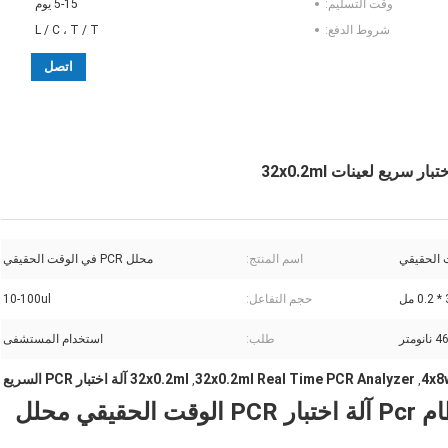
وقت التسليم:
5-15 يوم
شروط الدفع:
L / C ، T / T
اتصل
اسم المنتج:
محلل PCR في الوقت الحقيقي
مل
حجم التفاعل:
10-100ul
ومتر
طلب:
استخدام المستشفى
4x8
32x0.2ml Real Time PCR Analyzer
32x0.2ml آلة اختبار PCR السريع
,
,
مزدوج الكتلة في الوقت الحقيقي نظام Pcr آلة اختبار PCR الوقت الحقيقي محلل