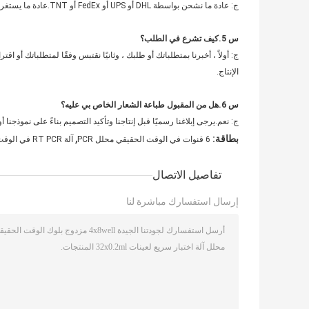
ج: عادة ما نشحن بواسطة DHL أو UPS أو FedEx أو TNT.عادة ما يستغرق الوصول 3-5 أيام.الشحن الجوي والبحري اختياري أيضًا.
س 5.كيف تشرع في الطلب؟
ج: أولاً ، أخبرنا بمتطلباتك أو طلبك ، وثانيًا نقتبس وفقًا لمتطلباتك أو اقت
الإنتاج.
س 6.هل من المقبول طباعة الشعار الخاص بي عليه؟
ج: نعم.يرجى إبلاغنا رسميًا قبل إنتاجنا وتأكيد التصميم بناءً على نموذجنا أولا
,
بطاقة:
6 قنوات في الوقت الحقيقي محلل PCR
آلة RT PCR في الوقت الحقيقي PMT
تفاصيل الاتصال
إرسال استفسارك مباشرة لنا