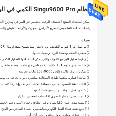
نظام Singu9600 Pro الكمي في الوقت الفعلي (32 عينة)
يمكن استخدام المنتج لاكتشاف الوقت الحقيقي في المراعي ومزارع الغاب
يتم استخدامه للتشخيص السريع لأمراض الكوارث والأوبئة.التفتيش والحج
سمات:
1) ما يصل إلى 4 قنوات للكشف عن الأسفار مما يسمح بتعدد إرسال PCR.
2) صغيرة الحجم وخفيفة الوزن ويسهل حملها.
3) وظيفة تحليل البرامج القوية ، والتي يمكن استخدامها للتحليل الكمي ، وتحليل منحنى الذوبان ، والتنميط الجيني ، إلخ.
4) شاشة لمس ملونة TFT عالية الدقة مقاس 7 بوصات ، ونظام تشغيل Win10 مضمن.
5) يمكن أن توفر ذاكرة فلاش 20G 40000 بيانات تجريبية.
6) طابعة اختيارية يمكنها طباعة السجلات مباشرة ، دون الحاجة إلى توصيل الكمبيوتر.
7) اعتماد تقنية المسح الجانبي ، مسافة الكشف قريبة ، وإشارة اكتساب الفلورة مستقرة ؛
8) كتلة رد فعل سوداء لتجنب ضوضاء الخلفية.
9) اعتماد نفس المسار البصري للاكتساب لتحسين التكرار.
10) يتمتع مصدر ضوء LED بميزة توفير الطاقة وحماية البيئة وعمر الخدمة الطويل والصيانة المجانية.
11) تمنع تقنية غطاء القفل الكهرومغناطيسي الغطاء الساخن من الفتح عن طريق الخطأ.
12) زر الإغلاق الأمامي يجعل بيانات الملف أكثر أمانًا.