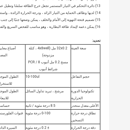
13) دائرة التحكم في التيار المستمر تجعل خرج الطاقة سلسًا وتطيل عمر بلتيير ، كما تعمل على تحسين دقة التحكم في درجة الحرارة.
14) لديها وظائف الحماية من التيار الزائد ، ودرجة الحرارة الزائدة ، واستعادة بيانات انقطاع التيار الكهربائي ، وما إلى ذلك.
15) تصميم فتحة التهوية إلى الأمام والخلف ، يمكن وضعها جنبًا إلى جنب ، مما يوفر مساحة المختبر.
16) يمكن دعمه لإمداد طاقة البطارية ، وهو مناسب للفحص السريع والفحص الميداني.
تحديد:
سعة العينة
32x0.2 مل (4x8well ، كتلة
أصباغ معاير
مزدوجة)
المصن
مسح 0.2 مل أنبوب PCR / 8
شرائط أنبوب
حجم التفاعل
10-100ul
الطول الموج
للاستخرا
تكنولوجيا الدورة
مرشح ، تبريد تداول السائل
الطول الموج
الحرارية
للانبعا
الأعلى.معدل منحدر
8.5 درجة مئوية / ثانية
حساسي
نطاق درجة حرارة
0-100 درجة مئوية
قنوات الفلورسن
التسخين
دقة درجة الحرارة
± 0.2 درجة مئوية
السيرة الذاتي