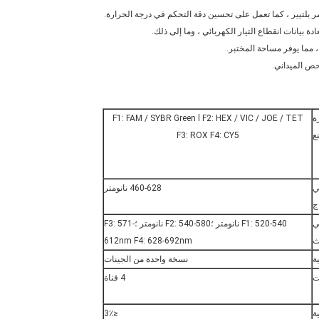
ة
F1: FAM / SYBR Green l F2: HEX / VIC / JOE / TET
ع
F3: ROX F4: CY5
ي
460-628 نانومتر
ج
ي
F1: 520-540 نانومتر ؛F2: 540-580 نانومتر ؛F3: 571-
ث
612nm F4: 628-692nm
ة
نسخة واحدة من الجينات
ت
4 قناة
ة
≤3٪