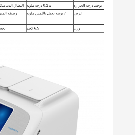
توحيد درجة الحرارة
± 0.2 درجة مئوية
النطاق الديناميك
عرض
7 بوصة تعمل باللمس ملونة
وظيفة الميز
وزن
6.5 كجم
بحج