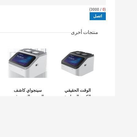
/ 3000)
0
(
منتجات أخرى
الوقت الحقيقي
سينجواي كاشف
الكمي الحرارية
الحمض النووي في
Cycler Pcr آلة فائقة
الوقت الحقيقي
السرعة
محلل PCR شهادة
CE