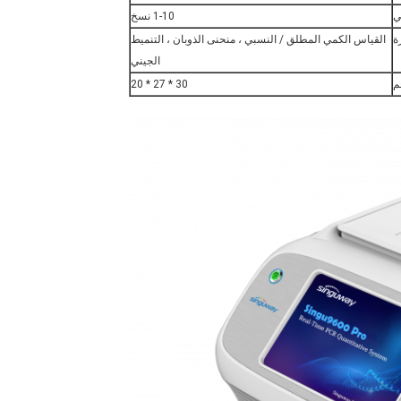
ي
1-10 نسخ
ة
القياس الكمي المطلق / النسبي ، منحنى الذوبان ، التنميط
الجيني
م
30 * 27 * 20