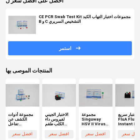
احصل على افضل سعر ل
CE PCR Swab Test Kit مجموعات اختبار التهاب الكبد
B و C التشخيص السريري
استمر
المنتجات الموصى بها
اختبار سريع
مجموعة
الاختبار الجيني
مجموعة أدوات
FluA FluB
Singuway
لفيروس داء
الكشف عن
Instant RT
HSV II Virus
الكلب طقم
تفاعل
PCR Test K
PCR
اكتشاف DNA
البوليميراز
أطقم اختبار
Detection Kit
PCR مع
المتسلسل عالية
فضل سعر
افضل سعر
افضل سعر
افضل سعر
حماض النووية
الفلورية الكمية
ISO9001
الحساسية