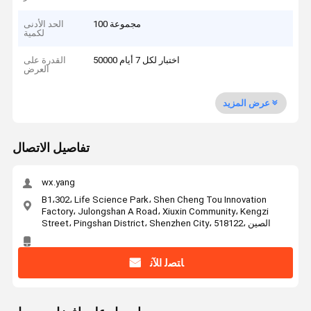
100 مجموعة
الحد الأدنى
لكمية
50000 اختبار لكل 7 أيام
القدرة على
العرض
عرض المزيد
تفاصيل الاتصال
wx.yang
B1،302، Life Science Park، Shen Cheng Tou Innovation
Factory، Julongshan A Road، Xiuxin Community، Kengzi
Street، Pingshan District، Shenzhen City، 518122، الصين
ﺎﺘﺼﻟ ﺍﻶﻧ