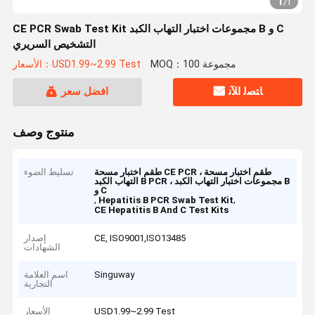
1
/
1
CE PCR Swab Test Kit مجموعات اختبار التهاب الكبد B و C
التشخيص السريري
MOQ：100 مجموعة
الأسعار：USD1.99~2.99 Test
ﺎﺘﺼﻟ ﺍﻶﻧ
افضل سعر
منتوج وصف
طقم اختبار مسحة CE PCR ، طقم اختبار مسحة
تسليط الضوء
التهاب الكبد B PCR ، مجموعات اختبار التهاب الكبد B
و C
,
,
Hepatitis B PCR Swab Test Kit
CE Hepatitis B And C Test Kits
CE, ISO9001,ISO13485
إصدار
الشهادات
Singuway
اسم العلامة
التجارية
USD1.99~2.99 Test
الأسعار